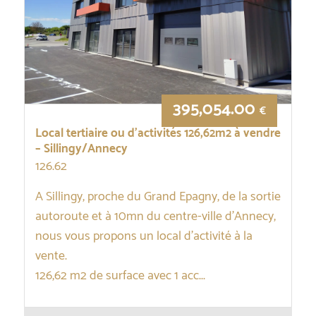
395,054.00
€
Local tertiaire ou d’activités 126,62m2 à vendre
– Sillingy/Annecy
126.62
A Sillingy, proche du Grand Epagny, de la sortie
autoroute et à 10mn du centre-ville d’Annecy,
nous vous propons un local d’activité à la
vente.
126,62 m2 de surface avec 1 acc...