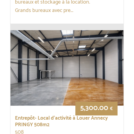
bureaux et stockage à la location.
Grands bureaux avec pre...
5,300.00
€
Entrepôt- Local d’activité à Louer Annecy
PRINGY 508m2
508