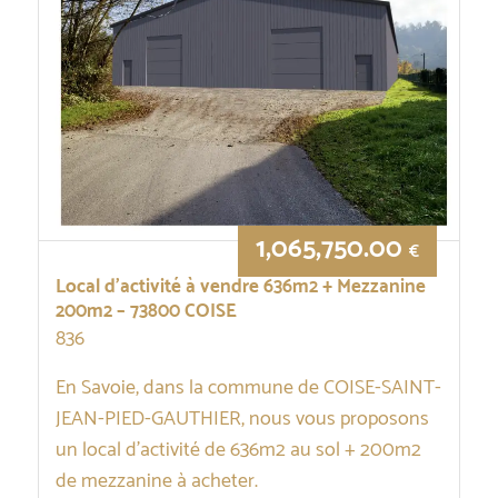
1,065,750.00
€
Local d’activité à vendre 636m2 + Mezzanine
200m2 – 73800 COISE
836
En Savoie, dans la commune de COISE-SAINT-
JEAN-PIED-GAUTHIER, nous vous proposons
un local d’activité de 636m2 au sol + 200m2
de mezzanine à acheter.