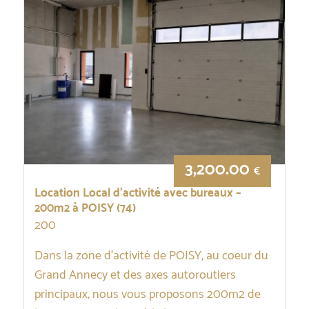
3,200.00
€
Location Local d’activité avec bureaux –
200m2 à POISY (74)
200
Dans la zone d’activité de POISY, au coeur du
Grand Annecy et des axes autoroutiers
principaux, nous vous proposons 200m2 de