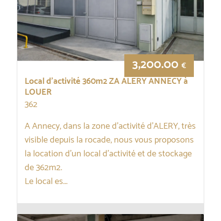
3,200.00
€
Local d’activité 360m2 ZA ALERY ANNECY à
LOUER
362
A Annecy, dans la zone d’activité d’ALERY, très
visible depuis la rocade, nous vous proposons
la location d’un local d’activité et de stockage
de 362m2.
Le local es...