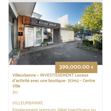
399,000.00
€
Villeurbanne – INVESTISSEMENT Locaux
d’activité avec une boutique- 317m2 – Centre
Ville
317
VILLEURBANNE
Emplacement premium, Idéal investisseur ou