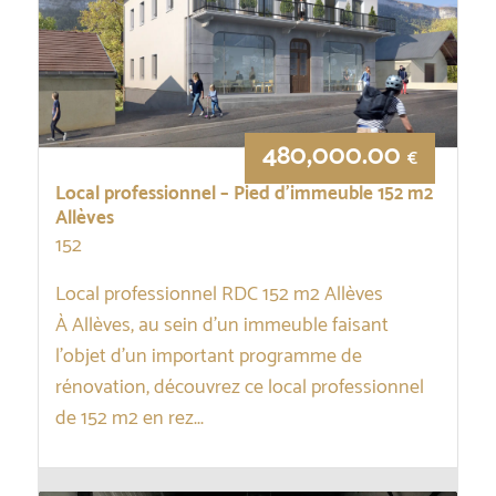
480,000.00
€
Local professionnel – Pied d’immeuble 152 m2
Allèves
152
Local professionnel RDC 152 m2 Allèves
À Allèves, au sein d’un immeuble faisant
l’objet d’un important programme de
rénovation, découvrez ce local professionnel
de 152 m2 en rez...