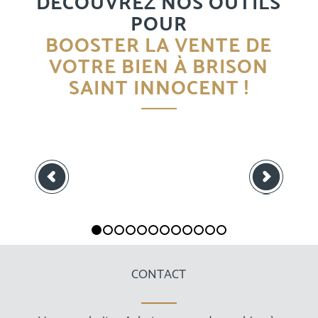
DÉCOUVREZ NOS OUTILS
POUR
BOOSTER LA VENTE DE
VOTRE BIEN À BRISON
SAINT INNOCENT !
Suivant
1
2
3
4
5
6
7
8
9
10
11
12
CONTACT