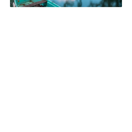
Installée au centre ville d’Annecy, notre
agence locale rayonne sur l’ensemble
du bassin annécien. Nos agents locaux
vous accueillent tous les jours pour
découvrir vos projets immobiliers !
Vous trouverez un accompagnement
de qualité, complet afin d’appréhender
avec sérénité un marché immobilier
tendu et complexe ! Transactions
immobilières et gestion locative sont