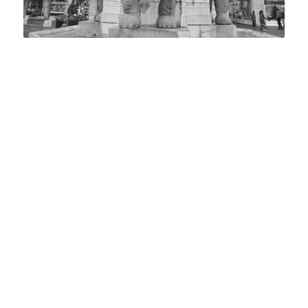
Installé au sein d’une résidence
emblématique de Chambéry « Le
Centenaire » au 44 faubourg reclus,
nous vous accueillons tous les jours
afin de découvrir vos projets
immobiliers.
Le marché immobilier de Chambéry et
plus globalement de l’agglomération
dans son ensemble présentent un