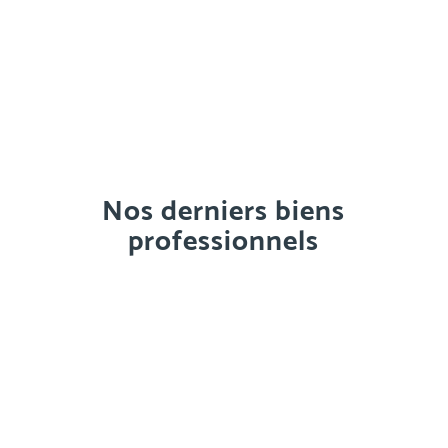
Savoie, le marché immobilier actuel
peut s’avérer complexe ! Nos équipes
locales maîtrisent cet environnement
riche.
En savoir plus sur l’agence immobilière Rumilly
Nos derniers biens
professionnels