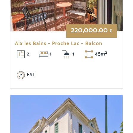
220,000.00
€
Aix les Bains – Proche Lac – Balcon
2
1
1
45m²
EST