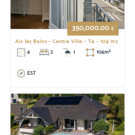
350,000.00
€
Aix les Bains – Centre Ville – T4 – 104 m2
4
3
1
104m²
EST