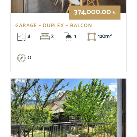
374,000.00
€
GARAGE – DUPLEX – BALCON
4
3
1
120m²
O