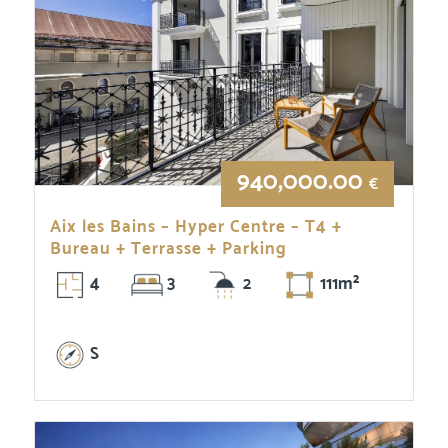
940,000.00
€
Aix les Bains – Hyper Centre – T4 +
Bureau + Terrasse + Parking
4
3
2
111m²
S