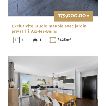
179,000.00
€
Exclusivité Studio meublé avec jardin
privatif à Aix-les-Bains
1
1
31.28m²