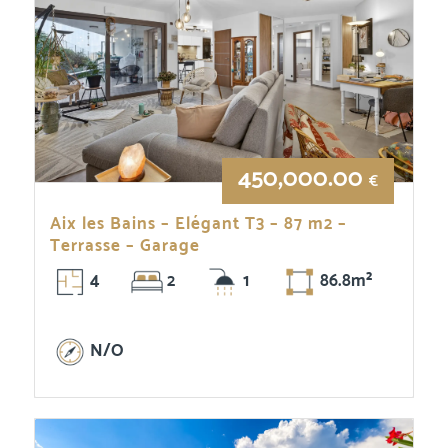
450,000.00
€
Aix les Bains – Elégant T3 – 87 m2 –
Terrasse – Garage
4
2
1
86.8m²
N/O