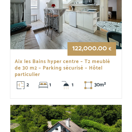
122,000.00
€
Aix les Bains hyper centre – T2 meublé
de 30 m2 – Parking sécurisé – Hôtel
particulier
2
1
1
30m²