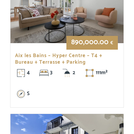
890,000.00
€
Aix les Bains – Hyper Centre – T4 +
Bureau + Terrasse + Parking
4
3
2
111m²
S