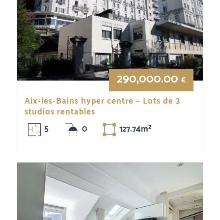
290,000.00
€
Aix-les-Bains hyper centre – Lots de 3
studios rentables
5
0
127.74m²