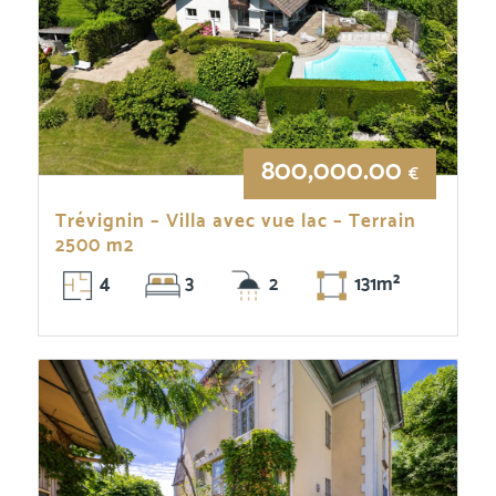
800,000.00
€
Trévignin – Villa avec vue lac – Terrain
2500 m2
4
3
2
131m²