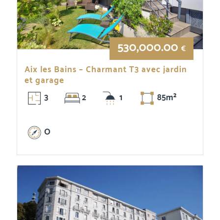
530,000.00
€
Aix les Bains – Charmant T3 avec jardin
et garage
3
2
1
85m²
O