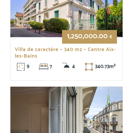
1,250,000.00
€
Villa de caractère – 340 m2 – Centre Aix-
les-Bains
9
7
4
340.73m²