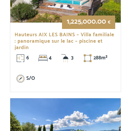
1,225,000.00
€
Hauteurs AIX LES BAINS – Villa familiale
: panoramique sur le lac – piscine et
jardin
6
4
3
288m²
S/O