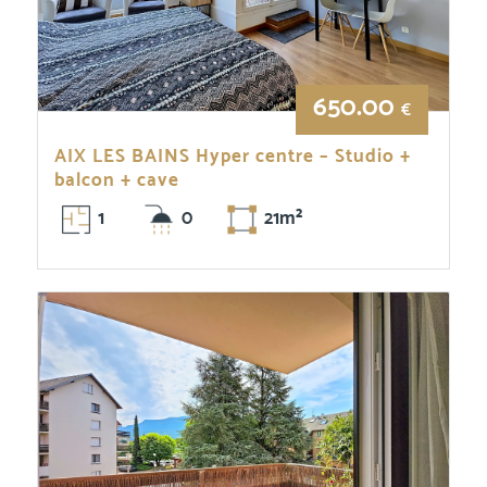
650.00
€
AIX LES BAINS Hyper centre – Studio +
balcon + cave
1
0
21m²