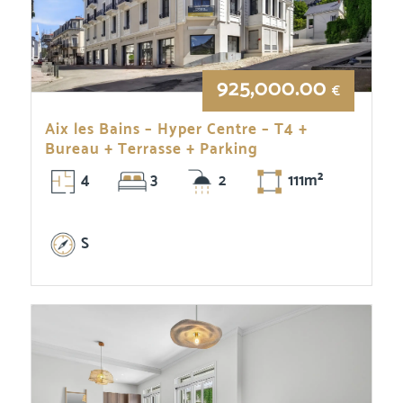
925,000.00
€
Aix les Bains – Hyper Centre – T4 +
Bureau + Terrasse + Parking
4
3
2
111m²
S