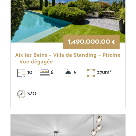
1,490,000.00
€
Aix les Bains – Villa de Standing – Piscine
– Vue dégagée
10
6
5
270m²
S/O