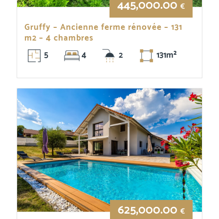
445,000.00
€
Gruffy – Ancienne ferme rénovée – 131
m2 – 4 chambres
5
4
2
131m²
625,000.00
€