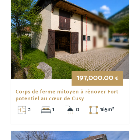
197,000.00
€
Corps de ferme mitoyen à rénover Fort
potentiel au cœur de Cusy
2
1
0
165m²