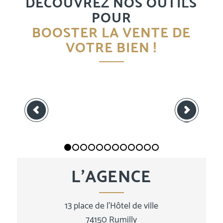
DÉCOUVREZ NOS OUTILS
POUR
BOOSTER LA VENTE DE
VOTRE BIEN !
Suivant
1
2
3
4
5
6
7
8
9
10
11
12
L’AGENCE
13 place de l’Hôtel de ville
74150 Rumilly