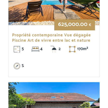
625,000.00
€
Propriété contemporaine Vue dégagée
Piscine Art de vivre entre lac et nature
5
4
2
170m²
S