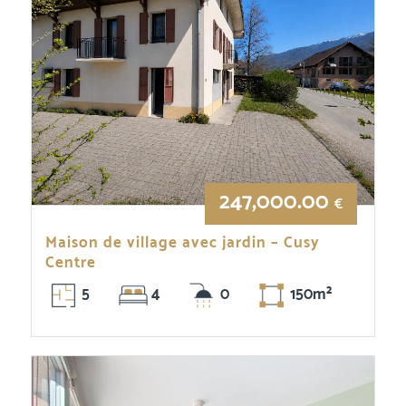
247,000.00
€
Maison de village avec jardin – Cusy
Centre
5
4
0
150m²