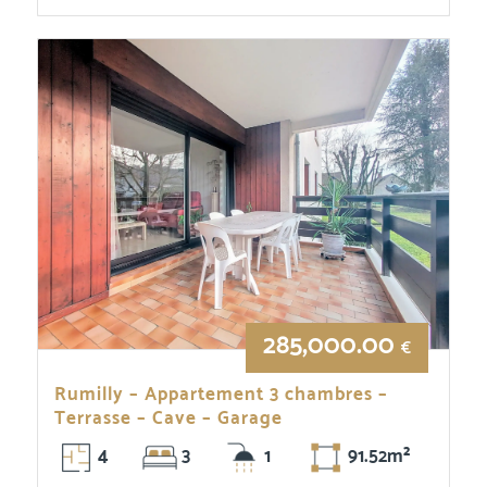
285,000.00
€
Rumilly – Appartement 3 chambres –
Terrasse – Cave – Garage
4
3
1
91.52m²