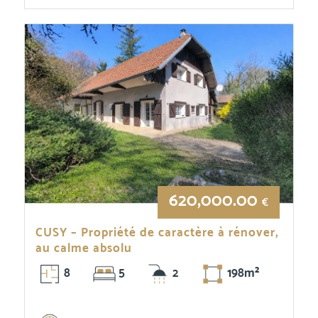
620,000.00
€
CUSY – Propriété de caractère à rénover,
au calme absolu
8
5
2
198m²