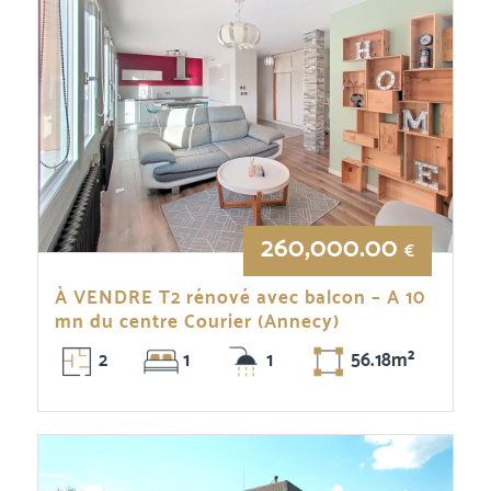
260,000.00
€
À VENDRE T2 rénové avec balcon – A 10
mn du centre Courier (Annecy)
2
1
1
56.18m²