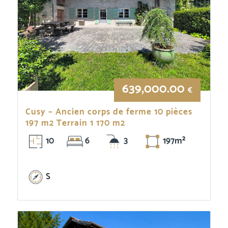
639,000.00
€
Cusy – Ancien corps de ferme 10 pièces
197 m2 Terrain 1 170 m2
10
6
3
197m²
S