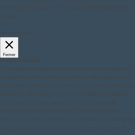
En cliquant sur le bouton “OK”, vous acceptez l'utilisation des
cookies.
OK
Manage consent
Fermer
Privacy Overview
This website uses cookies to improve your experience while you
navigate through the website. Out of these, the cookies that are
categorized as necessary are stored on your browser as they are
essential for the working of basic functionalities of the website.
We also use third-party cookies that help us analyze and
understand how you use this website. These cookies will be
stored in your browser only with your consent. You also have the
option to opt-out of these cookies. But opting out of some of