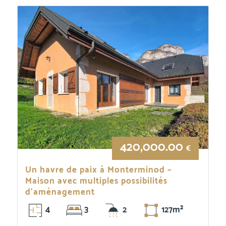
420,000.00
€
Un havre de paix à Monterminod –
Maison avec multiples possibilités
d’aménagement
4
3
2
127m²