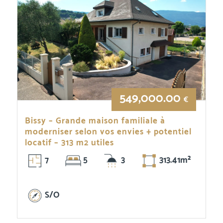
549,000.00
€
Bissy – Grande maison familiale à
moderniser selon vos envies + potentiel
locatif – 313 m2 utiles
7
5
3
313.41m²
S/O