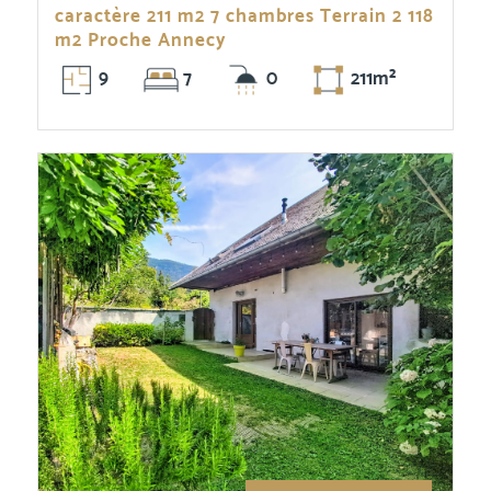
caractère 211 m2 7 chambres Terrain 2 118
m2 Proche Annecy
9
7
0
211m²