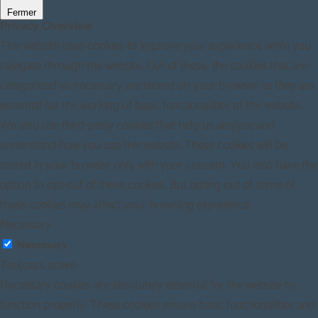
Fermer
Privacy Overview
This website uses cookies to improve your experience while you
navigate through the website. Out of these, the cookies that are
categorized as necessary are stored on your browser as they are
essential for the working of basic functionalities of the website.
We also use third-party cookies that help us analyze and
understand how you use this website. These cookies will be
stored in your browser only with your consent. You also have the
option to opt-out of these cookies. But opting out of some of
these cookies may affect your browsing experience.
Necessary
Necessary
Toujours activé
Necessary cookies are absolutely essential for the website to
function properly. These cookies ensure basic functionalities and