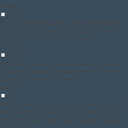
Functional
Functional
Functional cookies help to perform certain functionalities like
sharing the content of the website on social media platforms,
collect feedbacks, and other third-party features.
Performance
Performance
Performance cookies are used to understand and analyze the
key performance indexes of the website which helps in delivering
a better user experience for the visitors.
Analytics
Analytics
Analytical cookies are used to understand how visitors interact
with the website. These cookies help provide information on
metrics the number of visitors, bounce rate, traffic source, etc.