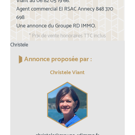
Viant au 06 82 05 19 66.
Agent commercial EI RSAC Annecy 848 370
698
Une annonce du Groupe RD IMMO.
* Prix de vente honoraires TTC inclus
Christele
Annonce proposée par :
Christele Viant