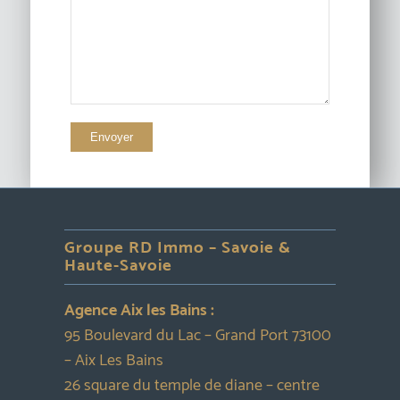
Groupe RD Immo – Savoie &
Haute-Savoie
Agence Aix les Bains :
95 Boulevard du Lac – Grand Port 73100
– Aix Les Bains
26 square du temple de diane – centre