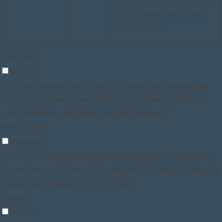
whether or not user has consented to
the use of cookies. It does not store
any personal data.
Functional
Functional
Functional cookies help to perform certain functionalities like
sharing the content of the website on social media platforms,
collect feedbacks, and other third-party features.
Performance
Performance
Performance cookies are used to understand and analyze the
key performance indexes of the website which helps in delivering
a better user experience for the visitors.
Analytics
Analytics