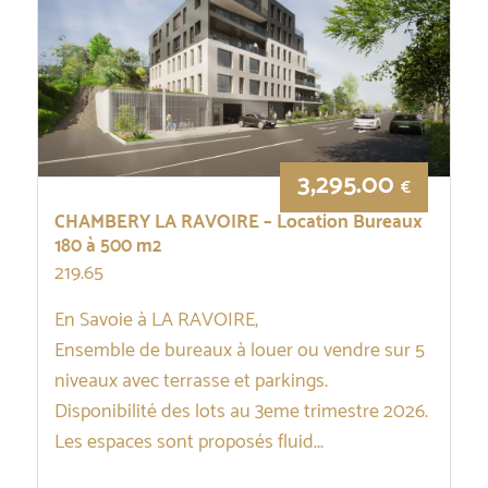
3,295.00
€
CHAMBERY LA RAVOIRE – Location Bureaux
180 à 500 m2
219.65
En Savoie à LA RAVOIRE,
Ensemble de bureaux à louer ou vendre sur 5
niveaux avec terrasse et parkings.
Disponibilité des lots au 3eme trimestre 2026.
Les espaces sont proposés fluid...