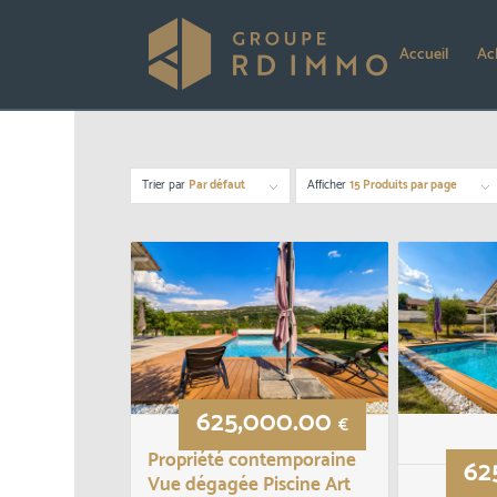
Accueil
Ac
Trier par
Par défaut
Afficher
15 Produits par page
625,000.00
€
Propriété contemporaine
62
Vue dégagée Piscine Art