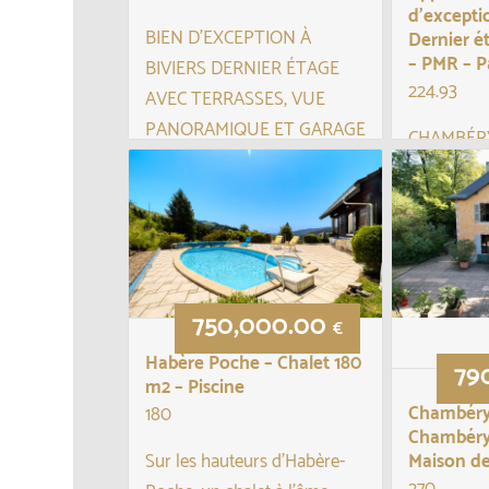
d’excepti
BIEN D’EXCEPTION À
Dernier é
– PMR – P
BIVIERS DERNIER ÉTAGE
224.93
AVEC TERRASSES, VUE
PANORAMIQUE ET GARAGE
CHAMBÉR
DOUBLE (en sus)
Apparteme
d’exceptio
Au sein de la très recherchée
normes ha
résidence L’Éloge, sécurisée
étage ave
datant de 2020, d�...
Idéalement
750,000.00
cœur de C
€
calme, ce 
Habère Poche – Chalet 180
79
m2 – Piscine
Chambéry
180
Chambéry
Maison d
Sur les hauteurs d’Habère-
270