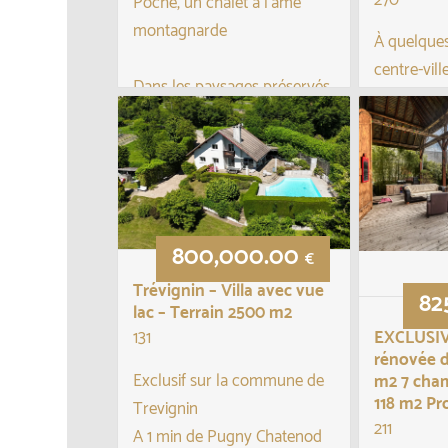
Poche, un chalet à l’âme
montagnarde
À quelque
centre-vil
Dans les paysages préservés
proximité 
de la Vallée Verte, à la
principaux
croisée des routes menant à
remarquab
Genève (35 min) et Annec...
XVIIème si
Édifiée sur
800,000.00
arborée de 
€
Trévignin – Villa avec vue
82
lac – Terrain 2500 m2
EXCLUSIV
131
rénovée d
Exclusif sur la commune de
m2 7 cham
118 m2 P
Trevignin
211
A 1 min de Pugny Chatenod