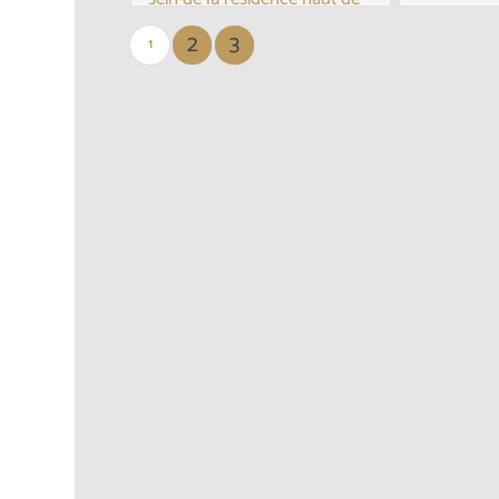
indépenda
gamme la ‘Villa Thermale’.
2
3
1
Situé au 2e étage, nous
À deux pas
avons le plaisi...
dans un e
résidentiel
propri...