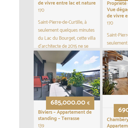
de vivre entre lac et nature
Propriét
Vue dégag
170
de vivre e
Saint-Pierre-de-Curtille, à
170
seulement quelques minutes
Saint-Pierr
du Lac du Bourget, cette villa
seulement
d’architecte de 2015 ne se
du Lac du 
résume pas à une maison
d’architec
contemporaine : elle allie
résume pa
élégance, confort moderne ...
contemporai
élégance, 
685,000.00
€
69
Biviers – Appartement de
standing – Terrasse
Chambéry
139
Appartem