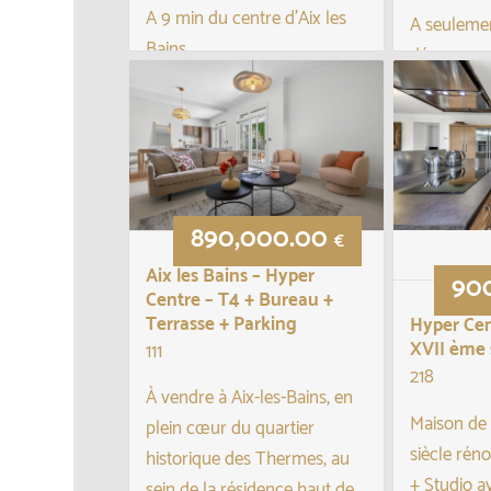
A 9 min du centre d’Aix les
A seuleme
Bains
découvrez 
Maison avec superbe vue
ferme de c
dégagée sur le lac du
entièremen
Bourget et les montagnes
le charme 
env...
confort d’
Développan
890,000.00
€
Aix les Bains – Hyper
90
Centre – T4 + Bureau +
Terrasse + Parking
Hyper Cen
XVII ème 
111
218
À vendre à Aix-les-Bains, en
Maison de 
plein cœur du quartier
siècle rén
historique des Thermes, au
+ Studio a
sein de la résidence haut de