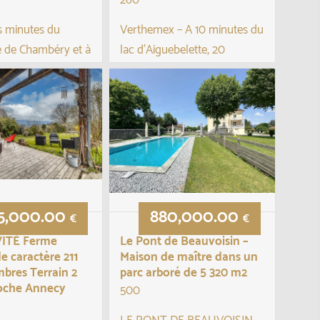
s minutes du
Verthemex – A 10 minutes du
le de Chambéry et à
lac d’Aiguebelette, 20
des axes
minutes de Chambéry & Aix
, découvrez cette
les Bains.
le propriété du
Environnement privilégié
ècle.
pour cette propriété
exceptionnelle située au
 une parcelle
coeur de p...
4 ...
5,000.00
880,000.00
€
€
ITÉ Ferme
Le Pont de Beauvoisin –
e caractère 211
Maison de maître dans un
bres Terrain 2
parc arboré de 5 320 m2
roche Annecy
500