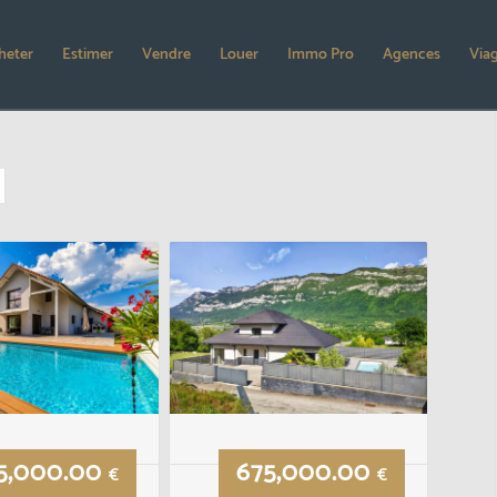
heter
Estimer
Vendre
Louer
Immo Pro
Agences
Via
5,000.00
675,000.00
€
€