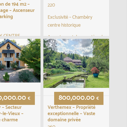
on de 194 m2 –
220
tage – Ascenseur
arking
Exclusivité – Chambéry
centre historique
Y CENTRE
Appartement de caractère de
nt bourgeois
209 m2 dans un hôtel
n de 194 m2 aux
particulier en parfait état,
ndicapés Dernier
géré par un syndic bénévole ;
c ascenseur
donc très peu de charges...
 situé en plein
hambéry, au
somptueux a...
0,000.00
800,000.00
€
€
 – Secteur
Verthemex – Propriété
-le-Vieux –
exceptionnelle – Vaste
e charme
domaine privée
260