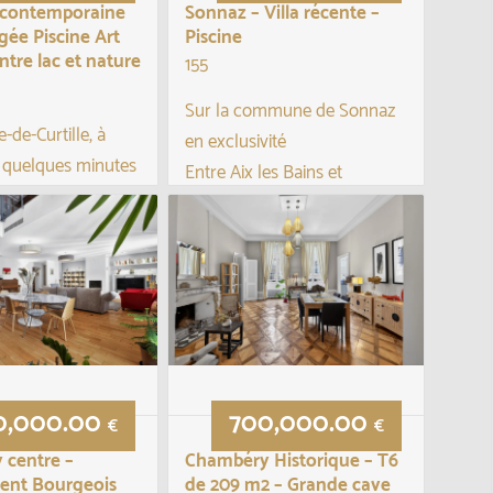
é contemporaine
Sonnaz – Villa récente –
ée Piscine Art
Piscine
ntre lac et nature
155
Sur la commune de Sonnaz
e-de-Curtille, à
en exclusivité
 quelques minutes
Entre Aix les Bains et
Bourget, cette villa
Chambéry
te de 2015 ne se
Jolie villa récente avec vue
s à une maison
dégagée !
ne : elle allie
confort moderne ...
Bel ouvrage sur 3 niveaux,
totalisant 155 m2 habitable...
0,000.00
700,000.00
€
€
 centre –
Chambéry Historique – T6
ent Bourgeois
de 209 m2 – Grande cave