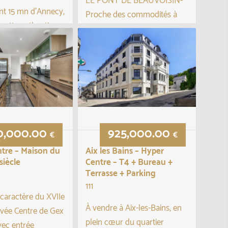
LE PONT DE BEAUVOISIN-
nt 15 mn d’Annecy,
Proche des commodités à
cette authentique
pieds ( école, gare SNCF,
aractère
commerces, centre
t rénovée, alliant
hospitalier…)
de l’ancien au
A 18 min du Lac
aujourd’hui.
d’aiguebelette et 8 min de
...
l’A43 CHAMBERY-LYON Ma...
0,000.00
925,000.00
€
€
tre – Maison du
Aix les Bains – Hyper
siècle
Centre – T4 + Bureau +
Terrasse + Parking
111
caractère du XVIIe
À vendre à Aix-les-Bains, en
ovée Centre de Gex
plein cœur du quartier
vec entrée