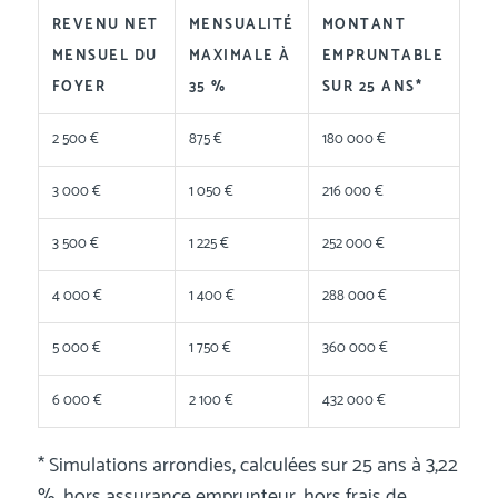
REVENU NET
MENSUALITÉ
MONTANT
MENSUEL DU
MAXIMALE À
EMPRUNTABLE
FOYER
35 %
SUR 25 ANS*
2 500 €
875 €
180 000 €
3 000 €
1 050 €
216 000 €
3 500 €
1 225 €
252 000 €
4 000 €
1 400 €
288 000 €
5 000 €
1 750 €
360 000 €
6 000 €
2 100 €
432 000 €
* Simulations arrondies, calculées sur 25 ans à 3,22
%, hors assurance emprunteur, hors frais de