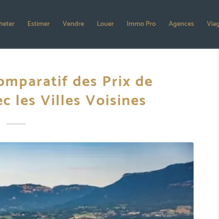
heter
Estimer
Vendre
Louer
Immo Pro
Agences
Via
Comparatif des Prix de
c les Villes Voisines