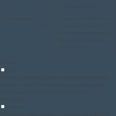
in the category "Performance".
viewed_cookie_policy
11
The cookie is set by the GDPR Cookie
months
Consent plugin and is used to store
whether or not user has consented to
the use of cookies. It does not store
any personal data.
Functional
Functional
Functional cookies help to perform certain functionalities like
sharing the content of the website on social media platforms,
collect feedbacks, and other third-party features.
Performance
Performance
Performance cookies are used to understand and analyze the