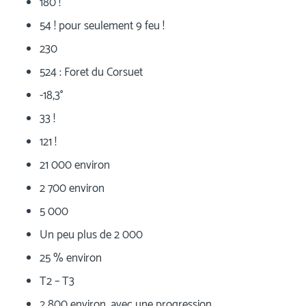
180 !
54 ! pour seulement 9 feu !
230
524 : Foret du Corsuet
-18,3°
33 !
121 !
21 000 environ
2 700 environ
5 000
Un peu plus de 2 000
25 % environ
T2 – T3
2 800 environ, avec une progression