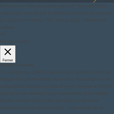
Bienvenue sur notre site groupe-rdimmo.fr, nous utilisons des
cookies pour vous garantir la meilleure expérience sur notre site.
En cliquant sur le bouton “OK”, vous acceptez l'utilisation des
cookies.
OK
Manage consent
Fermer
Privacy Overview
This website uses cookies to improve your experience while you
navigate through the website. Out of these, the cookies that are
categorized as necessary are stored on your browser as they are
essential for the working of basic functionalities of the website.
We also use third-party cookies that help us analyze and
understand how you use this website. These cookies will be