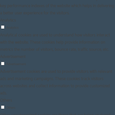
key performance indexes of the website which helps in delivering
a better user experience for the visitors.
Analytics
Analytics
Analytical cookies are used to understand how visitors interact
with the website. These cookies help provide information on
metrics the number of visitors, bounce rate, traffic source, etc.
Advertisement
Advertisement
Advertisement cookies are used to provide visitors with relevant
ads and marketing campaigns. These cookies track visitors
across websites and collect information to provide customized
ads.
Others
Others