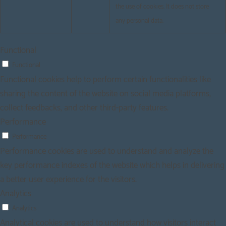
the use of cookies. It does not store
any personal data.
Functional
Functional
Functional cookies help to perform certain functionalities like
sharing the content of the website on social media platforms,
collect feedbacks, and other third-party features.
Performance
Performance
Performance cookies are used to understand and analyze the
key performance indexes of the website which helps in delivering
a better user experience for the visitors.
Analytics
Analytics
Analytical cookies are used to understand how visitors interact