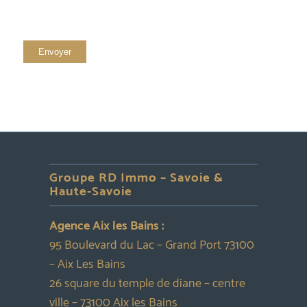
Groupe RD Immo – Savoie &
Haute-Savoie
Agence Aix les Bains :
95 Boulevard du Lac – Grand Port 73100
– Aix Les Bains
26 square du temple de diane – centre
ville – 73100 Aix les Bains