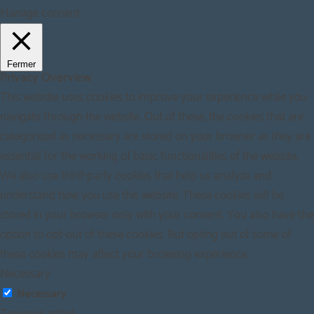
Manage consent
Fermer
Privacy Overview
This website uses cookies to improve your experience while you
navigate through the website. Out of these, the cookies that are
categorized as necessary are stored on your browser as they are
essential for the working of basic functionalities of the website.
We also use third-party cookies that help us analyze and
understand how you use this website. These cookies will be
stored in your browser only with your consent. You also have the
option to opt-out of these cookies. But opting out of some of
these cookies may affect your browsing experience.
Necessary
Necessary
Toujours activé