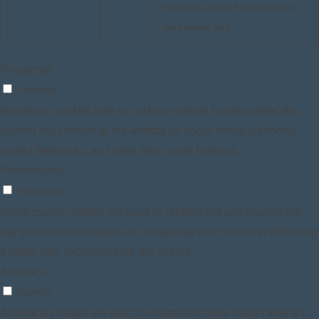
the use of cookies. It does not store
any personal data.
Functional
Functional
Functional cookies help to perform certain functionalities like
sharing the content of the website on social media platforms,
collect feedbacks, and other third-party features.
Performance
Performance
Performance cookies are used to understand and analyze the
key performance indexes of the website which helps in delivering
a better user experience for the visitors.
Analytics
Analytics
Analytical cookies are used to understand how visitors interact