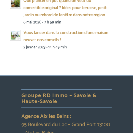
Que planter en pot quand on veut du
comestible original ? Idées pour terrasse, petit
jardin ou rebord de fenêtre dans notre région
6 mai 2026 - 7 h 59 min
Vous lancer dans la construction d’une maison
neuve : nos conseils !
2 janvier 2023 - 14 h 49 min
Groupe RD Immo – Savoie &
Haute-Savoie
Agence Aix les Bains :
95 Boulevard du Lac – Grand Port 73100