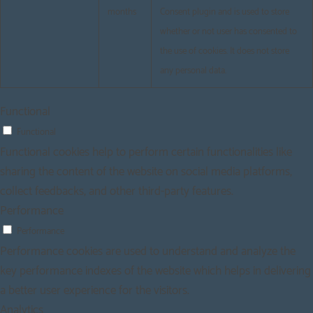
months
Consent plugin and is used to store
whether or not user has consented to
the use of cookies. It does not store
any personal data.
Functional
Functional
Functional cookies help to perform certain functionalities like
sharing the content of the website on social media platforms,
collect feedbacks, and other third-party features.
Performance
Performance
Performance cookies are used to understand and analyze the
key performance indexes of the website which helps in delivering
a better user experience for the visitors.
Analytics