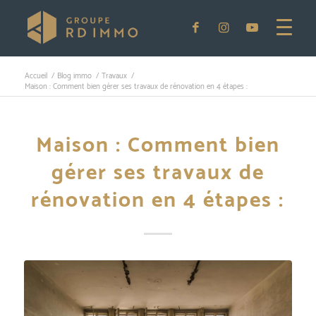
Accueil
/
Blog immo
/
Travaux
/
Maison : Comment bien gérer ses travaux de rénovation en 4 étapes :
Maison : Comment bien
gérer ses travaux de
rénovation en 4 étapes :