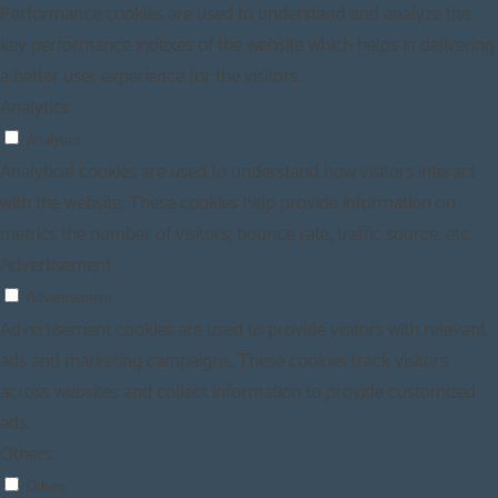
Performance cookies are used to understand and analyze the
key performance indexes of the website which helps in delivering
a better user experience for the visitors.
Analytics
Analytics
Analytical cookies are used to understand how visitors interact
with the website. These cookies help provide information on
metrics the number of visitors, bounce rate, traffic source, etc.
Advertisement
Advertisement
Advertisement cookies are used to provide visitors with relevant
ads and marketing campaigns. These cookies track visitors
across websites and collect information to provide customized
ads.
Others
Others