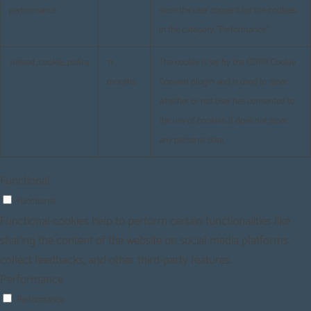
performance
store the user consent for the cookies
in the category "Performance".
viewed_cookie_policy
11
The cookie is set by the GDPR Cookie
months
Consent plugin and is used to store
whether or not user has consented to
the use of cookies. It does not store
any personal data.
Functional
Functional
Functional cookies help to perform certain functionalities like
sharing the content of the website on social media platforms,
collect feedbacks, and other third-party features.
Performance
Performance