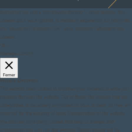
Bienvenue sur notre site groupe-rdimmo.fr, nous utilisons des
cookies pour vous garantir la meilleure expérience sur notre site.
En cliquant sur le bouton “OK”, vous acceptez l'utilisation des
cookies.
OK
Manage consent
Fermer
Privacy Overview
This website uses cookies to improve your experience while you
navigate through the website. Out of these, the cookies that are
categorized as necessary are stored on your browser as they are
essential for the working of basic functionalities of the website.
We also use third-party cookies that help us analyze and
understand how you use this website. These cookies will be