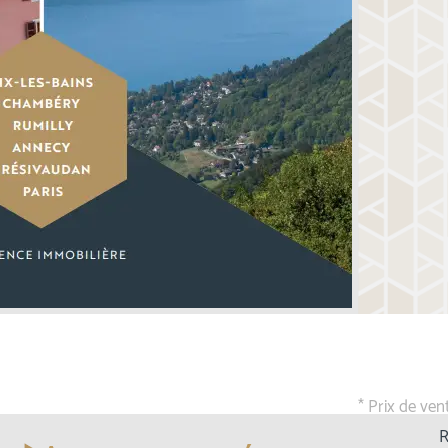
* Prix de ven
R