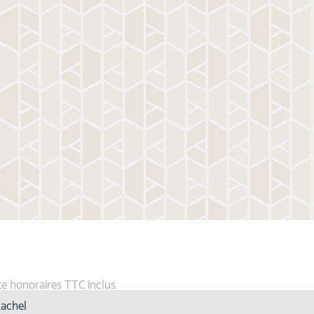
te honoraires TTC inclus
achel