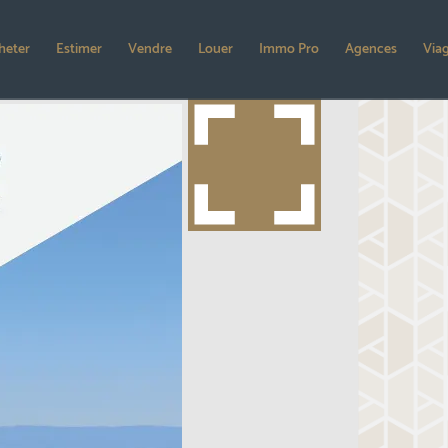
heter
Estimer
Vendre
Louer
Immo Pro
Agences
Via