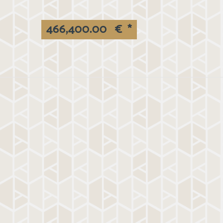
466,400.00
€
*