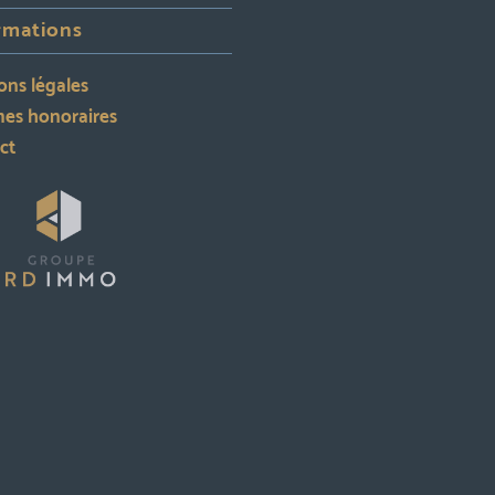
rmations
ons légales
es honoraires
ct