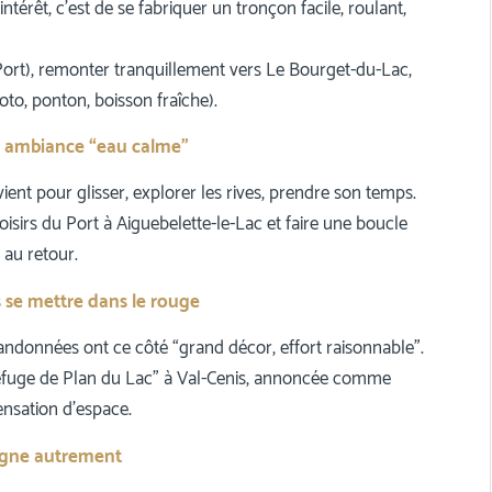
intérêt, c’est de se fabriquer un tronçon facile, roulant,
 Port), remonter tranquillement vers Le Bourget-du-Lac,
oto, ponton, boisson fraîche).
e, ambiance “eau calme”
 vient pour glisser, explorer les rives, prendre son temps.
isirs du Port à Aiguebelette-le-Lac et faire une boucle
 au retour.
 se mettre dans le rouge
andonnées ont ce côté “grand décor, effort raisonnable”.
refuge de Plan du Lac” à Val-Cenis, annoncée comme
sensation d’espace.
tagne autrement