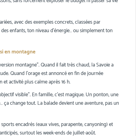
rissons, sans forcément exploser le budget ni passer sa vie
 variées, avec des exemples concrets, classées par
 des enfants, ton niveau d’énergie… ou simplement ton
ussi en montagne
“version montagne”. Quand il fait très chaud, la Savoie a
ltitude. Quand l’orage est annoncé en fin de journée
in et activité plus calme après 16 h.
bjectif visible”. En famille, c’est magique. Un ponton, une
… ça change tout. La balade devient une aventure, pas un
Les sports encadrés (eaux vives, parapente, canyoning) et
nticipés, surtout les week-ends de juillet-août.