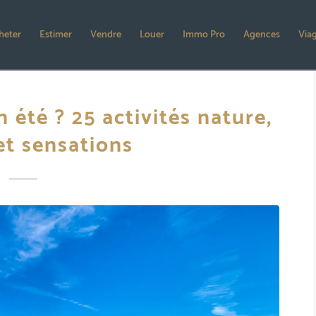
heter
Estimer
Vendre
Louer
Immo Pro
Agences
Via
 été ? 25 activités nature,
et sensations