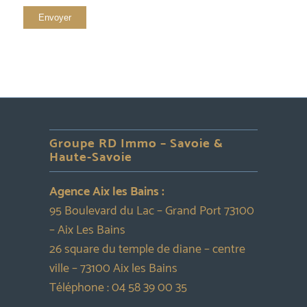
Groupe RD Immo – Savoie &
Haute-Savoie
Agence Aix les Bains :
95 Boulevard du Lac – Grand Port 73100
– Aix Les Bains
26 square du temple de diane – centre
ville – 73100 Aix les Bains
Téléphone :
04 58 39 00 35