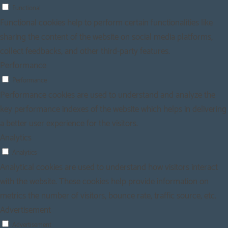
Functional
Functional cookies help to perform certain functionalities like
sharing the content of the website on social media platforms,
collect feedbacks, and other third-party features.
Performance
Performance
Performance cookies are used to understand and analyze the
key performance indexes of the website which helps in delivering
a better user experience for the visitors.
Analytics
Analytics
Analytical cookies are used to understand how visitors interact
with the website. These cookies help provide information on
metrics the number of visitors, bounce rate, traffic source, etc.
Advertisement
Advertisement