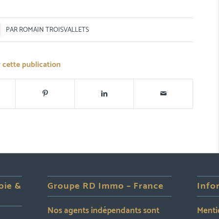
PAR
ROMAIN TROISVALLETS
 cette publication
oie &
Groupe RD Immo – France
Info
Nos agents indépendants sont
Menti