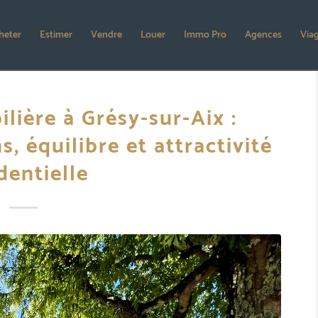
heter
Estimer
Vendre
Louer
Immo Pro
Agences
Via
lière à Grésy-sur-Aix :
s, équilibre et attractivité
dentielle