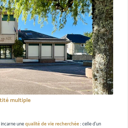
tité multiple
incarne une
qualité de vie recherchée
: celle d’un