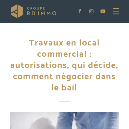
Travaux en local
commercial :
autorisations, qui décide,
comment négocier dans
le bail