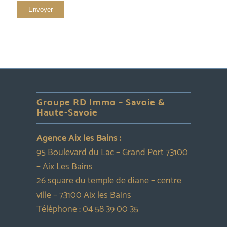
Groupe RD Immo – Savoie &
Haute-Savoie
Agence Aix les Bains :
95 Boulevard du Lac – Grand Port 73100
– Aix Les Bains
26 square du temple de diane – centre
ville – 73100 Aix les Bains
Téléphone :
04 58 39 00 35