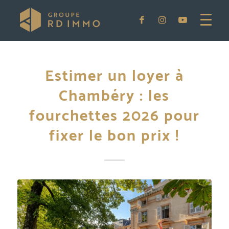
Estimer un loyer à
Chambéry : les
fourchettes 2026 pour
fixer le bon prix !