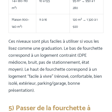
T4+ (80–110
10 à 13,5
95 m² → 950 à 1
m²)
280
Maison (100–
11 à 16
120 m² → 1 320 à 1
140 m²)
920
Ces niveaux sont plus faciles à utiliser si vous les
lisez comme une graduation. Le bas de fourchette
correspond à un logement contraint (DPE
médiocre, bruit, pas de stationnement, état
moyen). Le haut de fourchette correspond à un
logement “facile à vivre” (rénové, confortable, bien
isolé, extérieur, parking/garage, bonne
présentation).
5) Passer de la fourchette à