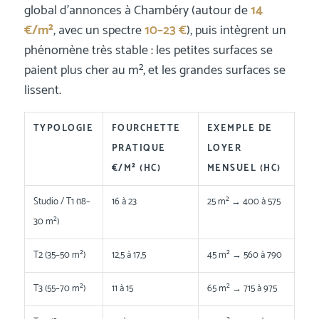
global d’annonces à Chambéry (autour de
14
€/m²
, avec un spectre
10–23 €
), puis intègrent un
phénomène très stable : les petites surfaces se
paient plus cher au m², et les grandes surfaces se
lissent.
TYPOLOGIE
FOURCHETTE
EXEMPLE DE
PRATIQUE
LOYER
€/M² (HC)
MENSUEL (HC)
Studio / T1 (18–
16 à 23
25 m² → 400 à 575
30 m²)
T2 (35–50 m²)
12,5 à 17,5
45 m² → 560 à 790
T3 (55–70 m²)
11 à 15
65 m² → 715 à 975