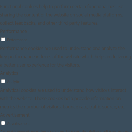
Functional cookies help to perform certain functionalities like
sharing the content of the website on social media platforms,
collect feedbacks, and other third-party features.
Performance
Performance
Performance cookies are used to understand and analyze the
key performance indexes of the website which helps in delivering
a better user experience for the visitors.
Analytics
Analytics
Analytical cookies are used to understand how visitors interact
with the website. These cookies help provide information on
metrics the number of visitors, bounce rate, traffic source, etc.
Advertisement
Advertisement