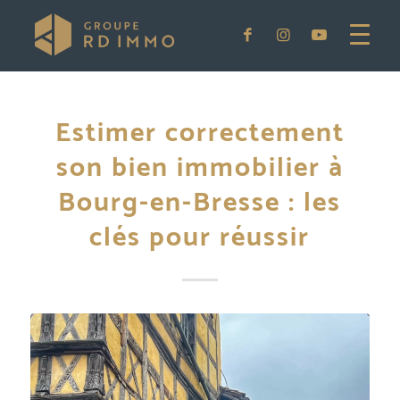
Estimer correctement
son bien immobilier à
Bourg-en-Bresse : les
clés pour réussir