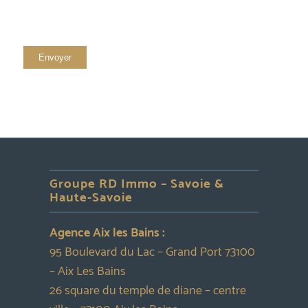
Groupe RD Immo – Savoie &
Haute-Savoie
Agence Aix les Bains :
95 Boulevard du Lac – Grand Port 73100
– Aix Les Bains
26 square du temple de diane – centre