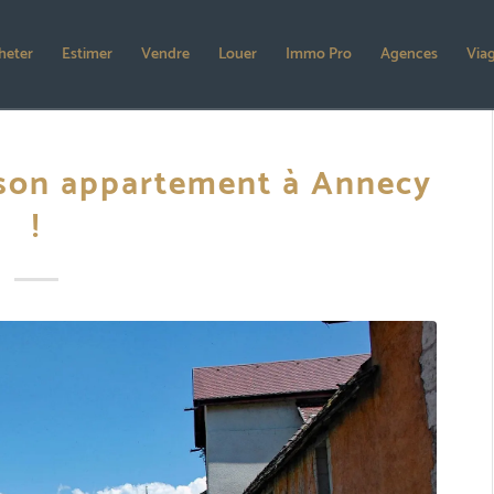
heter
Estimer
Vendre
Louer
Immo Pro
Agences
Via
son appartement à Annecy
!