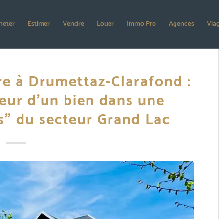
heter
Estimer
Vendre
Louer
Immo Pro
Agences
Via
re à Drumettaz-Clarafond :
eur d’un bien dans une
” du secteur Grand Lac