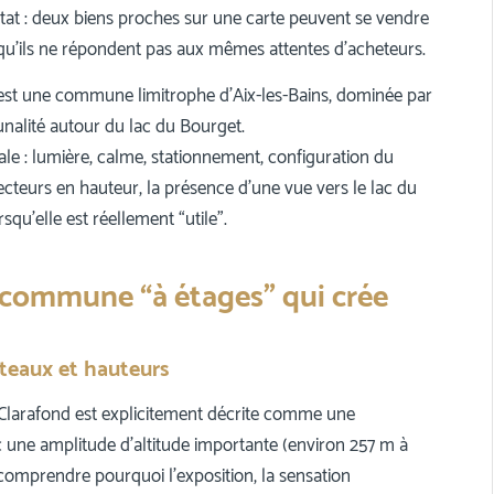
ltat : deux biens proches sur une carte peuvent se vendre
 qu’ils ne répondent pas aux mêmes attentes d’acheteurs.
est une commune limitrophe d’Aix-les-Bains, dominée par
unalité autour du lac du Bourget.
cale : lumière, calme, stationnement, configuration du
s secteurs en hauteur, la présence d’une vue vers le lac du
squ’elle est réellement “utile”.
 commune “à étages” qui crée
oteaux et hauteurs
-Clarafond est explicitement décrite comme une
 une amplitude d’altitude importante (environ 257 m à
à comprendre pourquoi l’exposition, la sensation