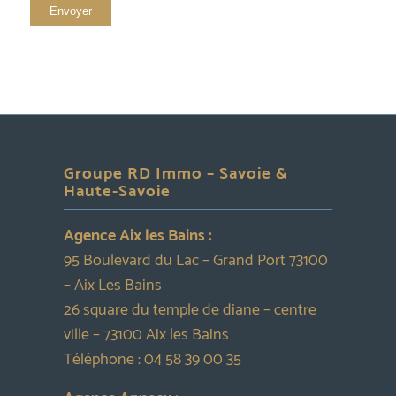
Groupe RD Immo – Savoie &
Haute-Savoie
Agence Aix les Bains :
95 Boulevard du Lac – Grand Port 73100
– Aix Les Bains
26 square du temple de diane – centre
ville – 73100 Aix les Bains
Téléphone :
04 58 39 00 35