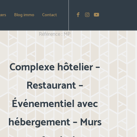
gers
Blog immo
Contact
Référence : MP
Complexe hôtelier –
Restaurant –
Événementiel avec
hébergement – Murs