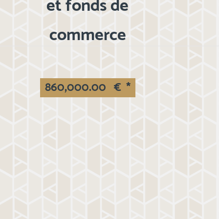
et fonds de
commerce
860,000.00
€
*